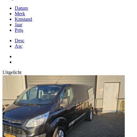
Datum
Merk
Kmstand
Jaar
Prijs
Desc
Asc
Uitgelicht