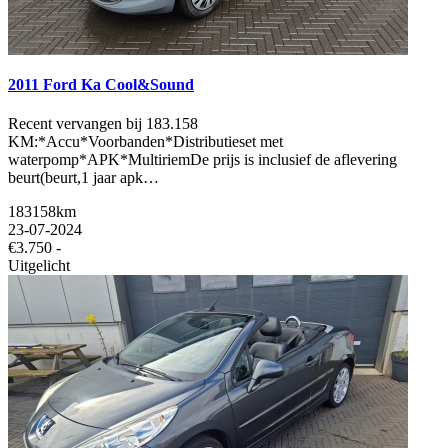
2011 Ford Ka Cool&Sound
Recent vervangen bij 183.158
KM:*Accu*Voorbanden*Distributieset met
waterpomp*APK*MultiriemDe prijs is inclusief de aflevering
beurt(beurt,1 jaar apk…
183158km
23-07-2024
€3.750 -
Uitgelicht