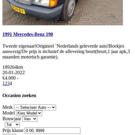
1991 Mercedes-Benz 190
Tweede eigenaar!Origineel `Nederlands geleverde auto!Boekjes
aanwezig!De prijs is inclusief de aflevering beurt(beurt,1 jaar apk,3
maanden motorisch garantie).
189264km
20-01-2022
€4.000 -
1
2
3
4
Occasion zoeken
Merk
Model
Bouwjaar
Prijs klasse