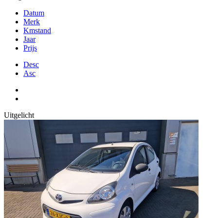
Datum
Merk
Kmstand
Jaar
Prijs
Desc
Asc
Uitgelicht