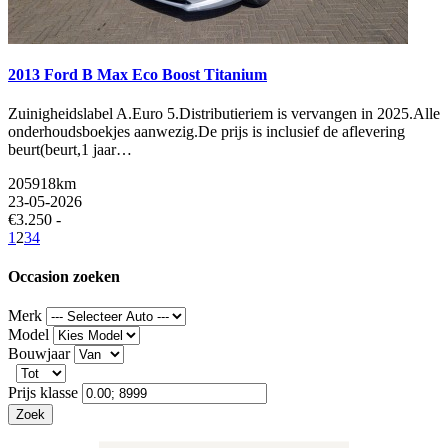
2013 Ford B Max Eco Boost Titanium
Zuinigheidslabel A.Euro 5.Distributieriem is vervangen in 2025.Alle
onderhoudsboekjes aanwezig.De prijs is inclusief de aflevering
beurt(beurt,1 jaar…
205918km
23-05-2026
€3.250 -
1
2
3
4
Occasion zoeken
Merk
Model
Bouwjaar
Prijs klasse
Zoek